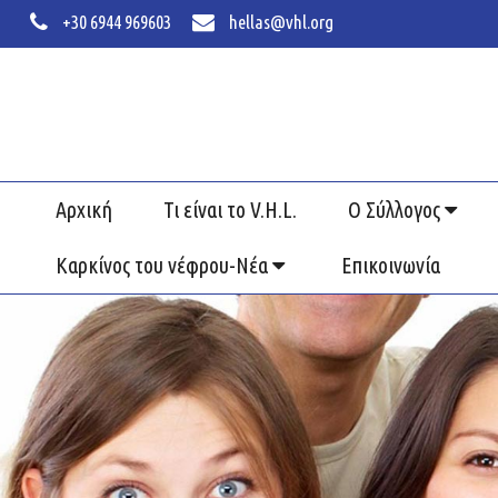
+30 6944 969603
hellas@vhl.org
Αρχική
Τι είναι το V.H.L.
Ο Σύλλογος
Καρκίνος του νέφρου-Νέα
Επικοινωνία