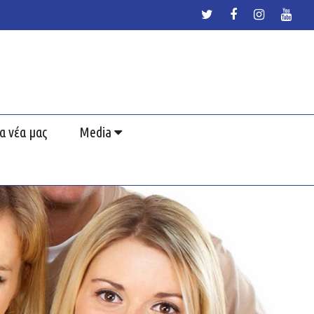
α νέα μας
Media