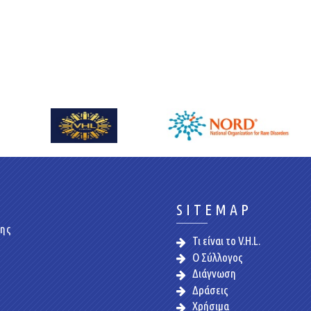
SITEMAP
της
Τι είναι το V.H.L.
Ο Σύλλογος
Διάγνωση
Δράσεις
Χρήσιμα