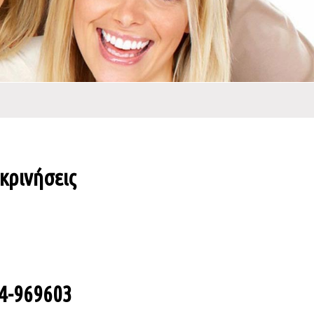
υκρινήσεις
44-969603