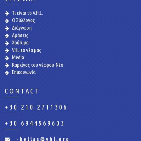
Τι είναι το V.H.L.
Ο Σύλλογος
Διάγνωση
Δράσεις
Χρήσιμα
VHL τα νέα μας
Media
Καρκίνος του νέφρου-Νέα
Επικοινωνία
CONTACT
+30 210 2711306
+30 6944969603
-hellas@vhl.org