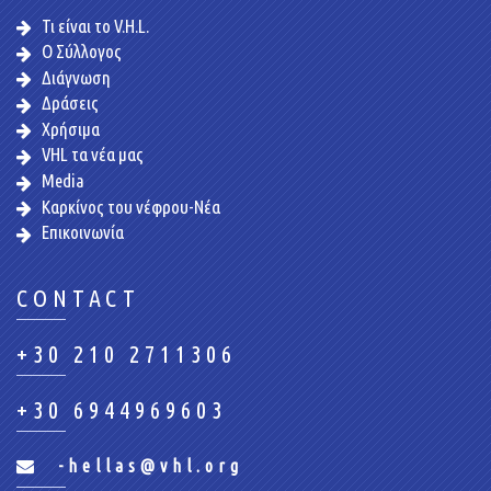
Τι είναι το V.H.L.
Ο Σύλλογος
Διάγνωση
Δράσεις
Χρήσιμα
VHL τα νέα μας
Media
Καρκίνος του νέφρου-Νέα
Επικοινωνία
CONTACT
+30 210 2711306
+30 6944969603
-hellas@vhl.org