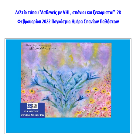
Δελτίο τύπου "Ασθενείς με VHL, σπάνιοι και ξεχωριστοί"
28
Φεβρουαρίου 2022:Παγκόσμια Ημέρα Σπανίων Παθήσεων