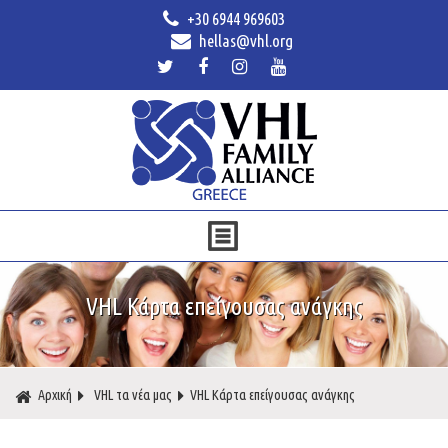
+30 6944 969603
hellas@vhl.org
VHL Κάρτα επείγουσας ανάγκης
Αρχική
VHL τα νέα μας
VHL Κάρτα επείγουσας ανάγκης